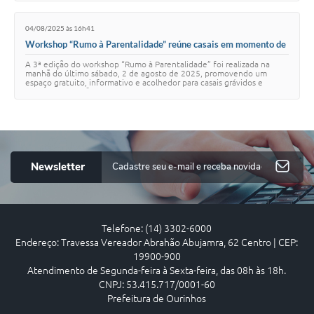
04/08/2025 às 16h41
Workshop “Rumo à Parentalidade” reúne casais em momento de
acolhimento e aprendizado
A 3ª edição do workshop “Rumo à Parentalidade” foi realizada na
manhã do último sábado, 2 de agosto de 2025, promovendo um
espaço gratuito, informativo e acolhedor para casais grávidos e
pessoas que estão se preparando p…
Newsletter
Telefone: (14) 3302-6000
Endereço: Travessa Vereador Abrahão Abujamra, 62 Centro | CEP:
19900-900
Atendimento de Segunda-feira à Sexta-feira, das 08h às 18h.
CNPJ: 53.415.717/0001-60
Prefeitura de Ourinhos