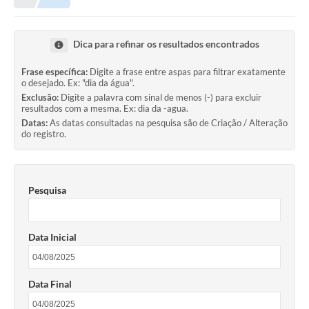
Prefeitura
Portal da Transparência
Dica para refinar os resultados encontrados
Turismo
Frase específica:
Digite a frase entre aspas para filtrar exatamente
o desejado. Ex: "dia da água".
Vagas de Emprego
Exclusão:
Digite a palavra com sinal de menos (-) para excluir
resultados com a mesma. Ex: dia da -agua.
Secretarias
Datas:
As datas consultadas na pesquisa são de Criação / Alteração
do registro.
Ouvidoria
Pesquisa
Data Inicial
Data Final