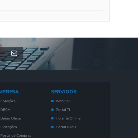
MPRESA
SERVIDOR
Cotações
WebMail
DECA
Portal TI
Diário Oficial
Holerite Online
Licitações
Portal IPMO
Portal de Compras