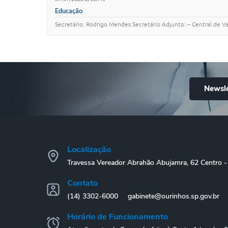
Educação
Secretário: Rodrigo Mendes Secretário Adjunto: -- Central de 
Newsle
Localização
Travessa Vereador Abrahão Abujamra, 62 Centro
Contato
(14) 3302-6000
gabinete@ourinhos.sp.gov.br
Horário de Funcionamento