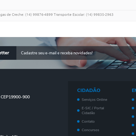
Vagas de Creche: (14) 99876-4899 Transporte Escolar: (14) 99835-2963
tter
CIDADÃO
E
 - CEP19900-900
Serviços Online
E-SIC / Portal
Cidadão
Contato
Concursos