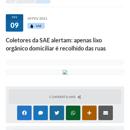
Prefeitura
Portal da Transparência
FEV
09 FEV 2021
09
Turismo
SAE
Vagas de Emprego
Coletores da SAE alertam: apenas lixo
orgânico domiciliar é recolhido das ruas
Secretarias
Ouvidoria
COMPARTILHAR