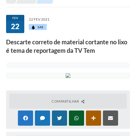
Prefeitura
Portal da Transparência
FEV
22 FEV 2021
22
Turismo
SAE
Vagas de Emprego
Descarte correto de material cortante no lixo
é tema de reportagem da TV Tem
Secretarias
Ouvidoria
COMPARTILHAR