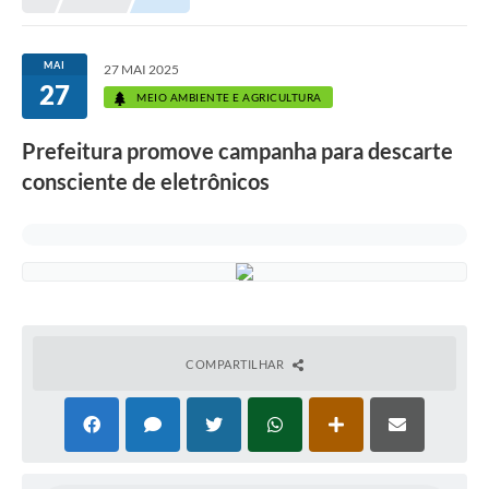
Prefeitura
Portal da Transparência
MAI
27 MAI 2025
27
Turismo
MEIO AMBIENTE E AGRICULTURA
Vagas de Emprego
Prefeitura promove campanha para descarte
consciente de eletrônicos
Secretarias
Ouvidoria
COMPARTILHAR