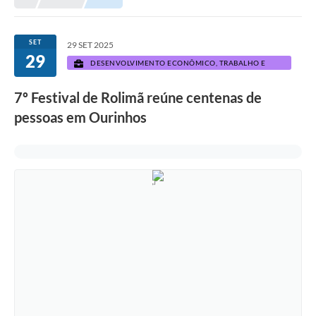
Prefeitura
Portal da Transparência
SET
29 SET 2025
29
Turismo
DESENVOLVIMENTO ECONÔMICO, TRABALHO E
TURISMO
Vagas de Emprego
7º Festival de Rolimã reúne centenas de
pessoas em Ourinhos
Secretarias
Ouvidoria