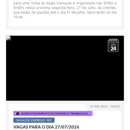
para uma Volta às Aulas tranquila e organizada nas EMEIs e
EMEFs nesta próxima segunda-feira, 27 de julho. As creches,
que estão de plantão até o dia 31 de julho, retornarão no dia
10 de...
JUL
24
24 JUL 2026 - 16h32
DESENVOLVIMENTO ECONÔMICO, TRABALHO E...
VAGAS DE EMPREGO - PAT
VAGAS PARA O DIA 27/07/2026