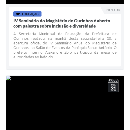
Há 4 dias
EDUCAÇÃO
IV Seminário do Magistério de Ourinhos é aberto
com palestra sobre inclusão e diversidade
A Secretaria Municipal de Educação da Prefeitura de
Ourinhos realizou, na manhã desta segunda-feira (3), a
abertura oficial do IV Seminário Anual do Magistério de
Ourinhos, no Salão de Eventos da Paróquia Santo Antônio. O
prefeito interino Alexandre Zoio participou da mesa de
autoridades ao lado do...
JUL
31