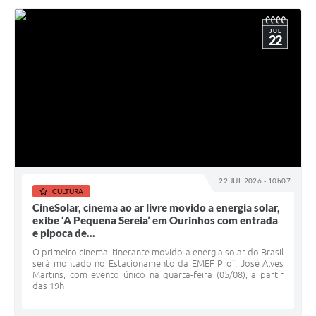
JUL
22
22 JUL 2026 - 10h07
CULTURA
CineSolar, cinema ao ar livre movido a energia solar,
exibe ‘A Pequena Sereia’ em Ourinhos com entrada
e pipoca de...
O primeiro cinema itinerante movido a energia solar do Brasil
será montado no Estacionamento da EMEF Prof. José Alves
Martins, com evento único na quarta-feira (05/08), a partir
das 19h