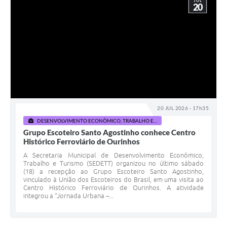
JUL
20
20 JUL 2026 - 17h35
DESENVOLVIMENTO ECONÔMICO, TRABALHO E...
Grupo Escoteiro Santo Agostinho conhece Centro
Histórico Ferroviário de Ourinhos
A Secretaria Municipal de Desenvolvimento Econômico,
Trabalho e Turismo (SEDETT) organizou no último sábado
(18) a recepção ao Grupo Escoteiro Santo Agostinho,
vinculado à União dos Escoteiros do Brasil, em uma visita ao
Centro Histórico Ferroviário de Ourinhos. A atividade
integrou a “Jornada Urbana –...