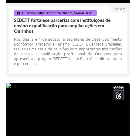
Ontem
DESENVOLVIMENTO ECONÔMICO, TRABALHO E...
SEDETT fortalece parcerias com instituições de
ensino e qualificação para ampliar ações em
Ourinhos
Nos dias 3 e 4 de agosto, a secretária de Desenvolvimento
Econômico, Trabalho e Turismo (SEDETT), Bárbara Grasiélen,
realizou uma série de reuniões com importantes instituições
de ensino e qualificação profissional de Ourinhos para
apresentar o projeto “SEDETT Vai ao Bairro” e solicitar apoio
e parceria na...
AGO
05