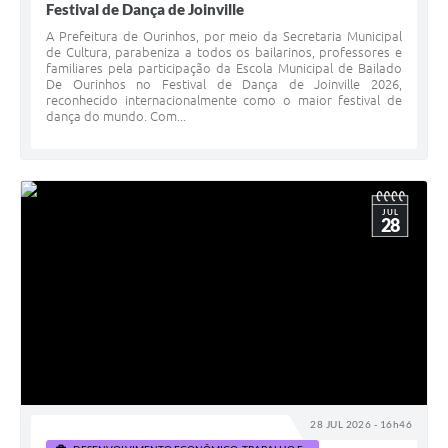
Festival de Dança de Joinville
A Prefeitura de Ourinhos, por meio da Secretaria Municipal
de Cultura, parabeniza a todos os bailarinos, professores e
familiares pela participação da Escola Municipal de Bailado
De Ourinhos no Festival de Dança de Joinville 2026,
reconhecido internacionalmente como o maior festival de
dança do mundo. Com...
JUL
28
28 JUL 2026 - 16h46