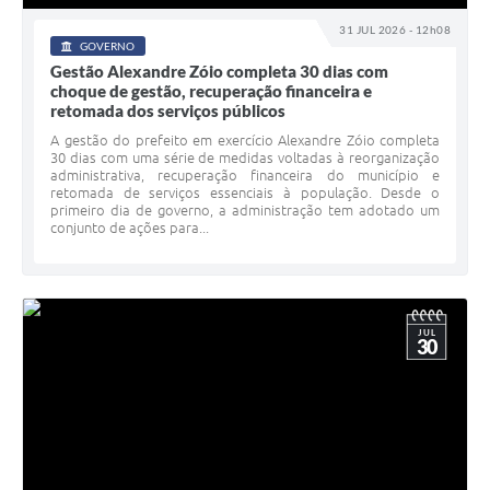
31 JUL 2026 - 12h08
GOVERNO
Gestão Alexandre Zóio completa 30 dias com
choque de gestão, recuperação financeira e
retomada dos serviços públicos
A gestão do prefeito em exercício Alexandre Zóio completa
30 dias com uma série de medidas voltadas à reorganização
administrativa, recuperação financeira do município e
retomada de serviços essenciais à população. Desde o
primeiro dia de governo, a administração tem adotado um
conjunto de ações para...
JUL
30