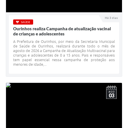
Há 3 dias
SAÚDE
Ourinhos realiza Campanha de atualização vacinal
de crianças e adolescentes
A Prefeitura de Ourinhos, por meio da Secretaria Municipal
de Saúde de Ourinhos, realizará durante todo o mês de
agosto de 2026 a Campanha de Atualização Multivacinal para
crianças e adolescentes de 0 a 15 anos. Pais e responsáveis
tem papel essencial nessa campanha de proteção aos
menores de idade,...
AGO
03