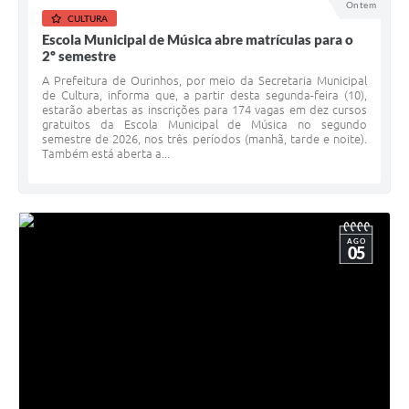
Ontem
CULTURA
Escola Municipal de Música abre matrículas para o
2º semestre
A Prefeitura de Ourinhos, por meio da Secretaria Municipal
de Cultura, informa que, a partir desta segunda-feira (10),
estarão abertas as inscrições para 174 vagas em dez cursos
gratuitos da Escola Municipal de Música no segundo
semestre de 2026, nos três períodos (manhã, tarde e noite).
Também está aberta a...
AGO
05