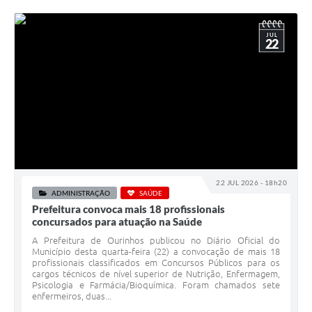
JUL
22
22 JUL 2026 - 18h20
ADMINISTRAÇÃO
SAÚDE
Prefeitura convoca mais 18 profissionais
concursados para atuação na Saúde
A Prefeitura de Ourinhos publicou no Diário Oficial do
Município desta quarta-feira (22) a convocação de mais 18
profissionais classificados em Concursos Públicos para os
cargos técnicos de nível superior de Nutrição, Enfermagem,
Psicologia e Farmácia/Bioquímica. Foram chamados sete
enfermeiros, duas...