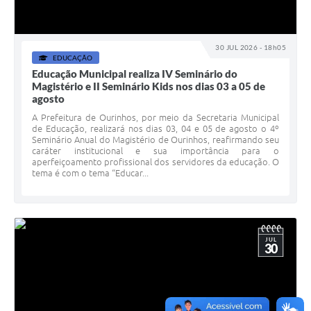
30 JUL 2026 - 18h05
EDUCAÇÃO
Educação Municipal realiza IV Seminário do
Magistério e II Seminário Kids nos dias 03 a 05 de
agosto
A Prefeitura de Ourinhos, por meio da Secretaria Municipal
de Educação, realizará nos dias 03, 04 e 05 de agosto o 4º
Seminário Anual do Magistério de Ourinhos, reafirmando seu
caráter institucional e sua importância para o
aperfeiçoamento profissional dos servidores da educação. O
tema é com o tema “Educar...
JUL
30