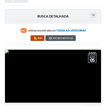
Prefeitura
Portal da Transparência
BUSCA DETALHADA
Turismo
Vagas de Emprego
notícias encontradas em
TODAS AS CATEGORIAS
8827
RSS
RECEBA NOTÍCIAS
Secretarias
Ouvidoria
AGO
05