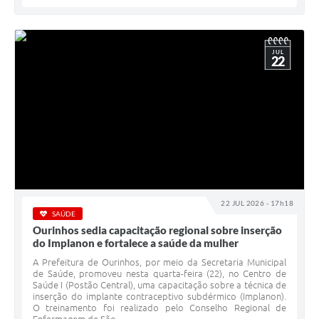
JUL
22
22 JUL 2026 - 17h18
SAÚDE
Ourinhos sedia capacitação regional sobre inserção
do Implanon e fortalece a saúde da mulher
A Prefeitura de Ourinhos, por meio da Secretaria Municipal
de Saúde, promoveu nesta quarta-feira (22), no Centro de
Saúde I (Postão Central), uma capacitação sobre a técnica de
inserção do implante contraceptivo subdérmico (Implanon).
O treinamento foi realizado pelo Conselho Regional de