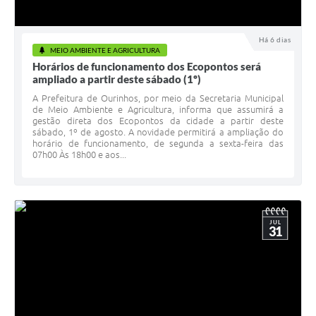
Há 6 dias
MEIO AMBIENTE E AGRICULTURA
Horários de funcionamento dos Ecopontos será
ampliado a partir deste sábado (1º)
A Prefeitura de Ourinhos, por meio da Secretaria Municipal
de Meio Ambiente e Agricultura, informa que assumirá a
gestão direta dos Ecopontos da cidade a partir deste
sábado, 1º de agosto. A novidade permitirá a ampliação do
horário de funcionamento, de segunda a sexta-feira das
07h00 Às 18h00 e aos...
JUL
31