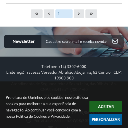
Newsletter
Telefone: (14) 3302-6000
Endereço: Travessa Vereador Abrahão Abujamra, 62 Centro | CEP:
19900-900
Atendimento de Segunda-feira à Sexta-feira, das 08h às 18h.
CNPJ: 53.415.717/0001-60
Prefeitura de Ourinhos
Prefeitura de Ourinhos e os cookies: nosso site usa
cookies para melhorar a sua experiência de
ACEITAR
navegação. Ao continuar você concorda com a
Versão do Sistema:
3.5.3 - 19/06/2026
nossa
Política de Cookies
e
Privacidade
.
PERSONALIZAR
Portal atualizado em:
07/08/2026 09:54