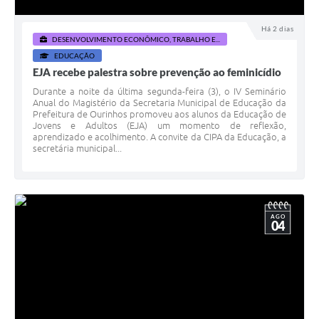
Há 2 dias
DESENVOLVIMENTO ECONÔMICO, TRABALHO E...
EDUCAÇÃO
EJA recebe palestra sobre prevenção ao feminicídio
Durante a noite da última segunda-feira (3), o IV Seminário
Anual do Magistério da Secretaria Municipal de Educação da
Prefeitura de Ourinhos promoveu aos alunos da Educação de
Jovens e Adultos (EJA) um momento de reflexão,
aprendizado e acolhimento. A convite da CIPA da Educação, a
secretária municipal...
AGO
04