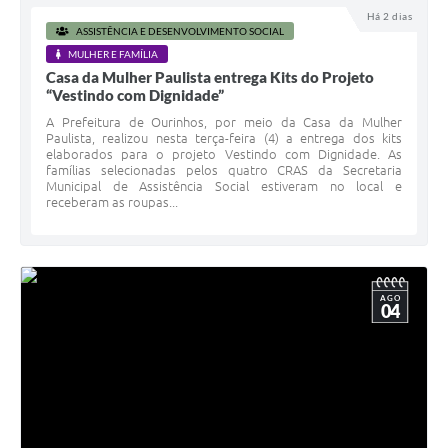
Há 2 dias
ASSISTÊNCIA E DESENVOLVIMENTO SOCIAL
MULHER E FAMÍLIA
Casa da Mulher Paulista entrega Kits do Projeto
“Vestindo com Dignidade”
A Prefeitura de Ourinhos, por meio da Casa da Mulher
Paulista, realizou nesta terça-feira (4) a entrega dos kits
elaborados para o projeto Vestindo com Dignidade. As
famílias selecionadas pelos quatro CRAS da Secretaria
Municipal de Assistência Social estiveram no local e
receberam as roupas...
AGO
04