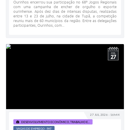
Ourinhos encerrou sua participação no 68º Jogos Regionais
com uma campanha de encher de orgulho o esporte
ourinhense. Após dez dias de intensas disputas, realizadas
entre 13 e 23 de julho, na cidade de Tupã, a competição
reuniu mais de 60 municípios da região. Entre as delegações
participantes, Ourinhos, com...
JUL
27
27 JUL 2026 - 16h44
DESENVOLVIMENTO ECONÔMICO, TRABALHO E...
VAGAS DE EMPREGO - PAT