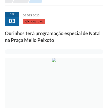
Prefeitura
Portal da Transparência
DEZ
03 DEZ 2025
03
Turismo
CULTURA
Vagas de Emprego
Ourinhos terá programação especial de Natal
na Praça Mello Peixoto
Secretarias
Ouvidoria