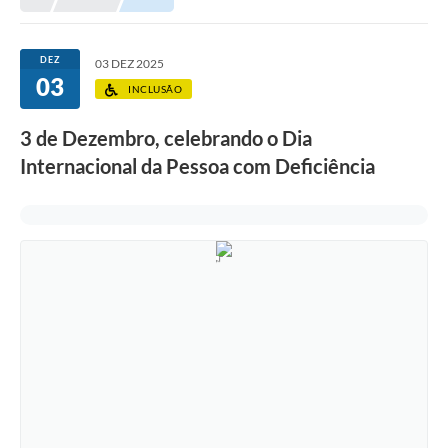
Prefeitura
Portal da Transparência
DEZ
03 DEZ 2025
03
Turismo
INCLUSÃO
Vagas de Emprego
3 de Dezembro, celebrando o Dia
Internacional da Pessoa com Deficiência
Secretarias
Ouvidoria