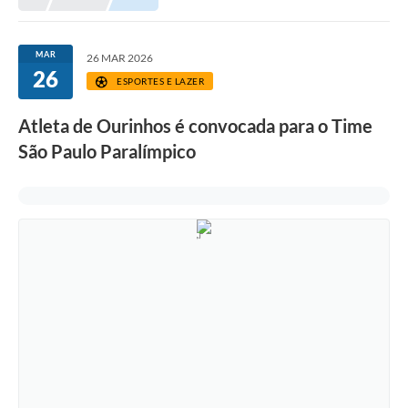
Prefeitura
Portal da Transparência
MAR
26 MAR 2026
26
Turismo
ESPORTES E LAZER
Vagas de Emprego
Atleta de Ourinhos é convocada para o Time
São Paulo Paralímpico
Secretarias
Ouvidoria