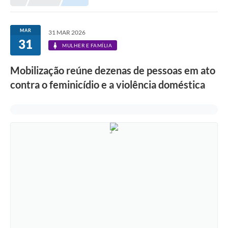
Prefeitura
Portal da Transparência
MAR
31 MAR 2026
31
Turismo
MULHER E FAMÍLIA
Vagas de Emprego
Mobilização reúne dezenas de pessoas em ato
contra o feminicídio e a violência doméstica
Secretarias
Ouvidoria