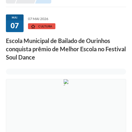
Prefeitura
Portal da Transparência
MAI
07 MAI 2026
07
Turismo
CULTURA
Vagas de Emprego
Escola Municipal de Bailado de Ourinhos
conquista prêmio de Melhor Escola no Festival
Secretarias
Soul Dance
Ouvidoria