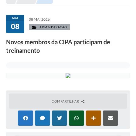
Prefeitura
Portal da Transparência
MAI
08 MAI 2026
08
Turismo
ADMINISTRAÇÃO
Vagas de Emprego
Novos membros da CIPA participam de
treinamento
Secretarias
Ouvidoria
COMPARTILHAR