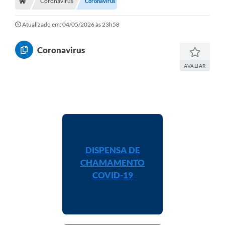
Coronavírus
Coronavirus
Prefeitura
Portal da Transparência
Atualizado em: 04/05/2026 às 23h58
Turismo
Coronavirus
Vagas de Emprego
AVALIAR
Secretarias
Ouvidoria
DISPENSA DE
CHAMAMENTO
COVID-19