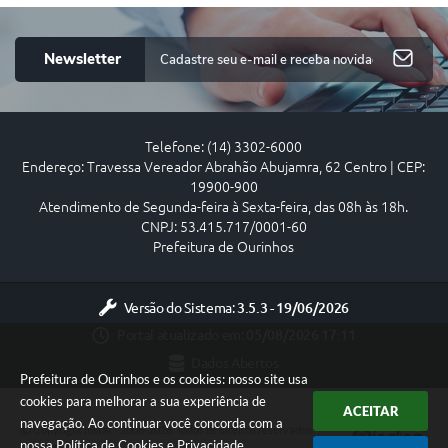
Newsletter
Telefone: (14) 3302-6000
Endereço: Travessa Vereador Abrahão Abujamra, 62 Centro | CEP:
19900-900
Atendimento de Segunda-feira à Sexta-feira, das 08h às 18h.
CNPJ: 53.415.717/0001-60
Prefeitura de Ourinhos
Versão do Sistema:
3.5.3 - 19/06/2026
Portal atualizado em:
05/08/2026 17:11
Dados Abertos
Prefeitura de Ourinhos e os cookies: nosso site usa
cookies para melhorar a sua experiência de
ACEITAR
navegação. Ao continuar você concorda com a
Copyright Instar - 2006-2026. Todos os direitos reservados -
nossa
Política de Cookies
e
Privacidade
.