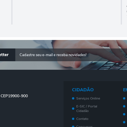
tter
CIDADÃO
E
 - CEP19900-900
Serviços Online
E-SIC / Portal
Cidadão
Contato
Concursos