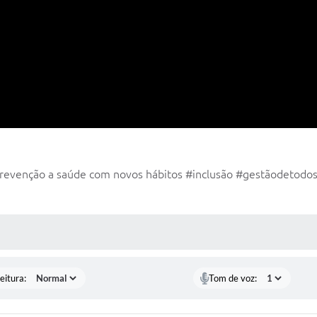
ção a saúde com novos hábitos #inclusão #gestãodetodos 
 MÍDIAS
eitura:
Tom de voz: