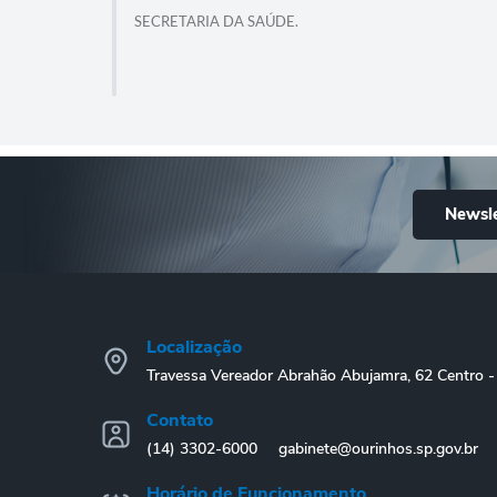
 2027.
SECRETARIA DA SAÚDE.
Newsle
Localização
Travessa Vereador Abrahão Abujamra, 62 Centro
Contato
(14) 3302-6000
gabinete@ourinhos.sp.gov.br
Horário de Funcionamento