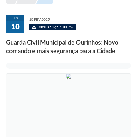
Prefeitura
Portal da Transparência
FEV
10 FEV 2025
10
Turismo
SEGURANÇA PÚBLICA
Vagas de Emprego
Guarda Civil Municipal de Ourinhos: Novo
comando e mais segurança para a Cidade
Secretarias
Ouvidoria