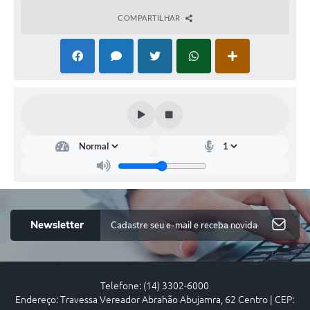
COMPARTILHAR
Assi
stên
cia e
Des
env
olvi
men
to
Newsletter
Soci
al
Ceni
se
Arau
Telefone: (14) 3302-6000
jo
Endereço: Travessa Vereador Abrahão Abujamra, 62 Centro | CEP:
Cala