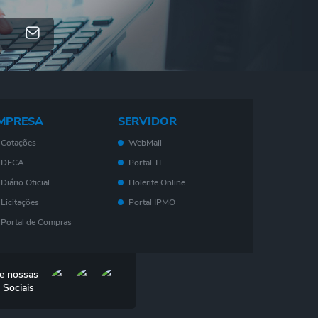
MPRESA
SERVIDOR
Cotações
WebMail
DECA
Portal TI
Diário Oficial
Holerite Online
Licitações
Portal IPMO
Portal de Compras
Serviços On-Line
Nota Fiscal
e nossas
Eletrônica - NF- e
 Sociais
IPTU
ISS