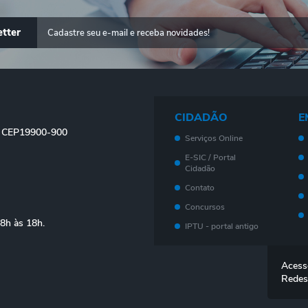
tter
CIDADÃO
E
 - CEP19900-900
Serviços Online
E-SIC / Portal
Cidadão
Contato
Concursos
08h às 18h.
IPTU - portal antigo
Meu imóvel - Novo
Portal
Acess
Legislação
Redes
Telefones Úteis