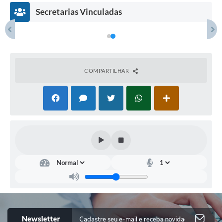
Secretarias Vinculadas
COMPARTILHAR
Cult
ura
Jefer
son
Luis
Bent
o
Newsletter