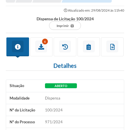
Prefeitura
Atualizado em: 29/08/2024 às 11h40
Portal da Transparência
Dispensa de Licitação 100/2024
Turismo
Imprimir
Vagas de Emprego
6
Secretarias
Ouvidoria
Detalhes
Situação
ABERTO
Modalidade
Dispensa
Nº da Licitação
100/2024
Nº do Processo
971/2024