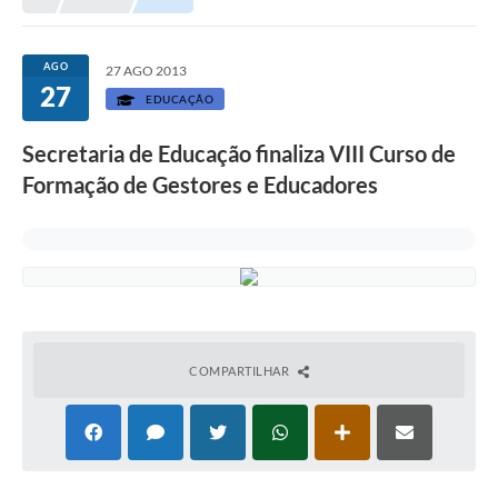
Prefeitura
Portal da Transparência
AGO
27 AGO 2013
27
Turismo
EDUCAÇÃO
Vagas de Emprego
Secretaria de Educação finaliza VIII Curso de
Formação de Gestores e Educadores
Secretarias
Ouvidoria
COMPARTILHAR