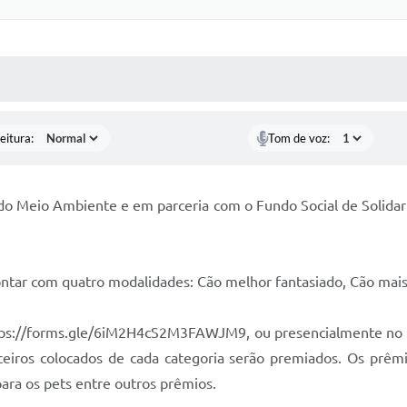
 MÍDIAS
RECEBA NOTÍCIAS
eitura:
Tom de voz:
do Meio Ambiente e em parceria com o Fundo Social de Solidari
contar com quatro modalidades: Cão melhor fantasiado, Cão ma
 https://forms.gle/6iM2H4cS2M3FAWJM9, ou presencialmente no d
ceiros colocados de cada categoria serão premiados. Os prêm
para os pets entre outros prêmios.