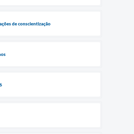
ções de conscientização
hos
6