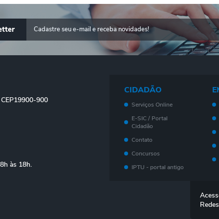
tter
CIDADÃO
E
 - CEP19900-900
Serviços Online
E-SIC / Portal
Cidadão
Contato
Concursos
08h às 18h.
IPTU - portal antigo
Meu imóvel - Novo
Portal
Acess
Legislação
Redes
Telefones Úteis