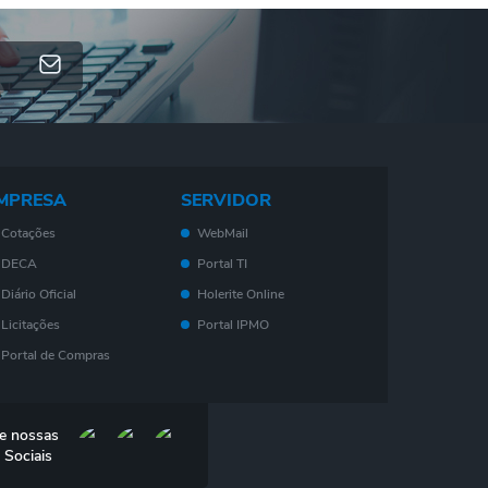
MPRESA
SERVIDOR
Cotações
WebMail
DECA
Portal TI
Diário Oficial
Holerite Online
Licitações
Portal IPMO
Portal de Compras
Serviços On-Line
Nota Fiscal
e nossas
Eletrônica - NF- e
 Sociais
IPTU