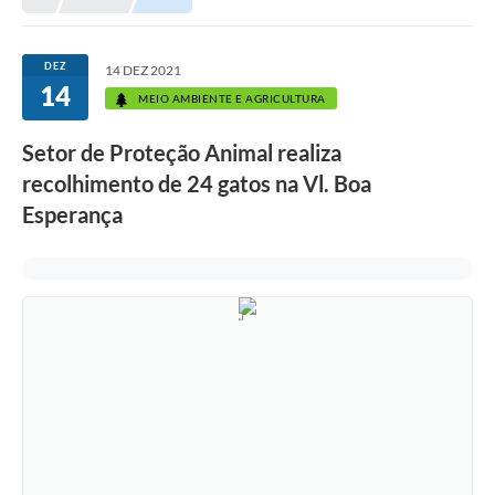
Prefeitura
Portal da Transparência
DEZ
14 DEZ 2021
14
Turismo
MEIO AMBIENTE E AGRICULTURA
Vagas de Emprego
Setor de Proteção Animal realiza
recolhimento de 24 gatos na Vl. Boa
Secretarias
Esperança
Ouvidoria