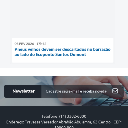
03 FEV 2026 - 17h42
Pneus velhos devem ser descartados no barracão
ao lado do Ecoponto Santos Dumont
Newsletter
Telefone: (14) 3302-6000
Endereço: Travessa Vereador Abrahão Abujamra, 62 Centro | CEP:
19900-900