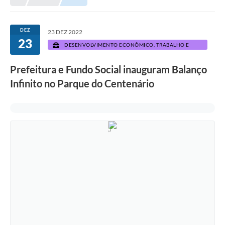
Prefeitura
Portal da Transparência
DEZ
23 DEZ 2022
23
Turismo
DESENVOLVIMENTO ECONÔMICO, TRABALHO E
TURISMO
Vagas de Emprego
Prefeitura e Fundo Social inauguram Balanço
Infinito no Parque do Centenário
Secretarias
Ouvidoria