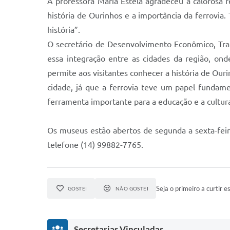
A professora Maria Estela agradeceu a calorosa
história de Ourinhos e a importância da ferrovi
história”.
O secretário de Desenvolvimento Econômico, Traba
essa integração entre as cidades da região, on
permite aos visitantes conhecer a história de O
cidade, já que a ferrovia teve um papel funda
ferramenta importante para a educação e a cultura
Os museus estão abertos de segunda a sexta-feir
telefone (14) 99882-7765.
Seja o primeiro a curtir es
GOSTEI
NÃO GOSTEI
Secretarias Vinculadas