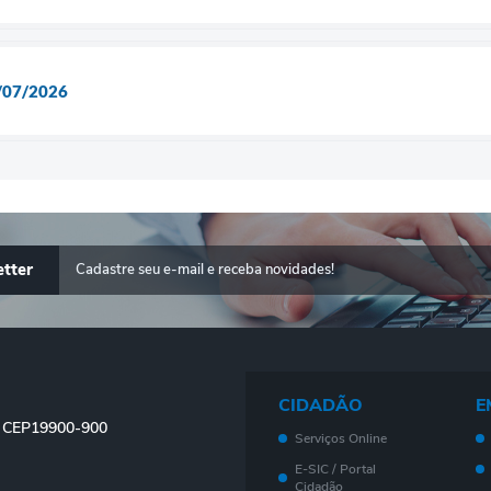
/07/2026
tter
CIDADÃO
E
 - CEP19900-900
Serviços Online
E-SIC / Portal
Cidadão