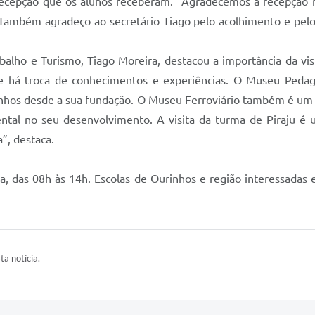
 recepção que os alunos receberam. “Agradecemos a recepção 
a. Também agradeço ao secretário Tiago pelo acolhimento e pel
lho e Turismo, Tiago Moreira, destacou a importância da visi
de há troca de conhecimentos e experiências. O Museu Pedagó
urinhos desde a sua fundação. O Museu Ferroviário também é u
mental no seu desenvolvimento. A visita da turma de Piraj
”, destaca.
a, das 08h às 14h. Escolas de Ourinhos e região interessadas
ta notícia.