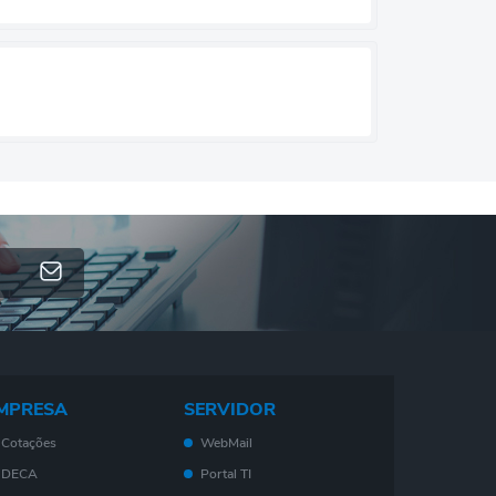
MPRESA
SERVIDOR
Cotações
WebMail
DECA
Portal TI