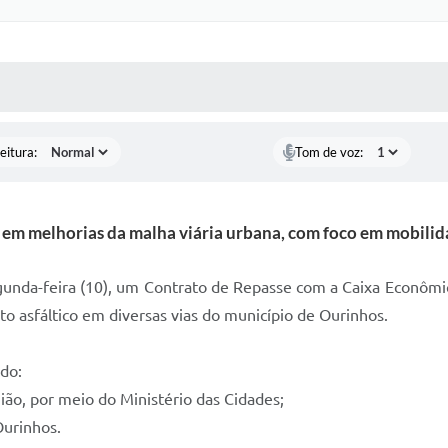
 MÍDIAS
RECEBA NOTÍCIAS
eitura:
Tom de voz:
s em melhorias da malha viária urbana, com foco em mobilid
unda-feira (10), um Contrato de Repasse com a Caixa Econômic
o asfáltico em diversas vias do município de Ourinhos.
ndo:
ião, por meio do Ministério das Cidades;
Ourinhos.