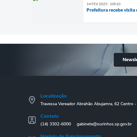
14 FEV 2025 - 10h10
Prefeitura recebe visit
Newsle
Localização
Travessa Vereador Abrahão Abujamra, 62 Centro
Contato
(14) 3302-6000
gabinete@ourinhos.sp.gov.br
Horário de Funcionamento