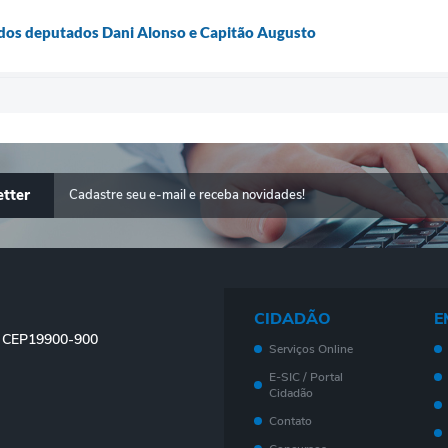
a dos deputados Dani Alonso e Capitão Augusto
tter
CIDADÃO
E
 - CEP19900-900
Serviços Online
E-SIC / Portal
Cidadão
Contato