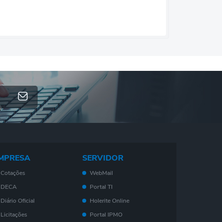
MPRESA
SERVIDOR
Cotações
WebMail
DECA
Portal TI
Diário Oficial
Holerite Online
Licitações
Portal IPMO