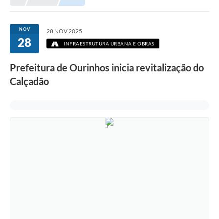
Prefeitura
Portal da Transparência
NOV
28 NOV 2025
28
Turismo
INFRAESTRUTURA URBANA E OBRAS
Vagas de Emprego
Prefeitura de Ourinhos inicia revitalização do
Calçadão
Secretarias
Ouvidoria