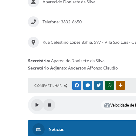
Aparecido Donizete da Silva
Telefone: 3302-6650
Rua Celestino Lopes Bahia, 597 - Vila São Luis -
Secretário:
Aparecido Donizete da Silva
Secretário Adjunto
: Anderson Affonso Claudio
COMPARTILHAR
FACEBOOK
MESSENGER
TWITTER
WHATSAPP
OUTRAS
Velocidade de l
Notícias