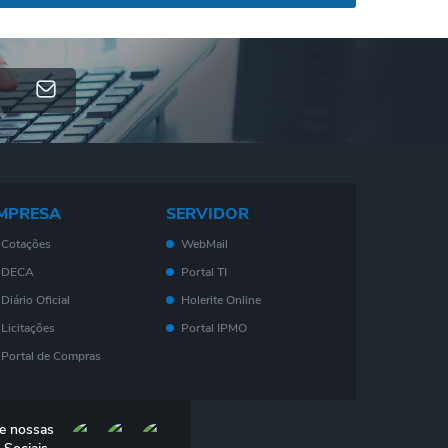
MPRESA
SERVIDOR
Cotações
WebMail
DECA
Portal TI
Diário Oficial
Holerite Online
Licitações
Portal IPMO
Portal de Compras
Serviços On-Line
Nota Fiscal
e nossas
Eletrônica - NF- e