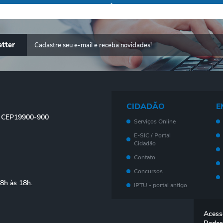
tter
CIDADÃO
E
 - CEP19900-900
Serviços Online
E-SIC / Portal
Cidadão
Contato
Concursos
08h às 18h.
IPTU - portal antigo
Meu imóvel - Novo
Portal
Acess
Legislação