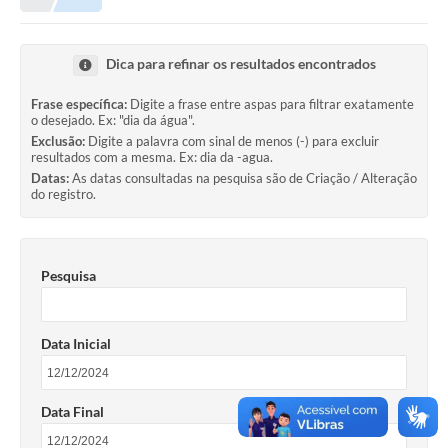
Prefeitura
Portal da Transparência
Dica para refinar os resultados encontrados
Turismo
Frase específica:
Digite a frase entre aspas para filtrar exatamente
o desejado. Ex: "dia da água".
Vagas de Emprego
Exclusão:
Digite a palavra com sinal de menos (-) para excluir
resultados com a mesma. Ex: dia da -agua.
Secretarias
Datas:
As datas consultadas na pesquisa são de Criação / Alteração
do registro.
Ouvidoria
Pesquisa
Data Inicial
Data Final