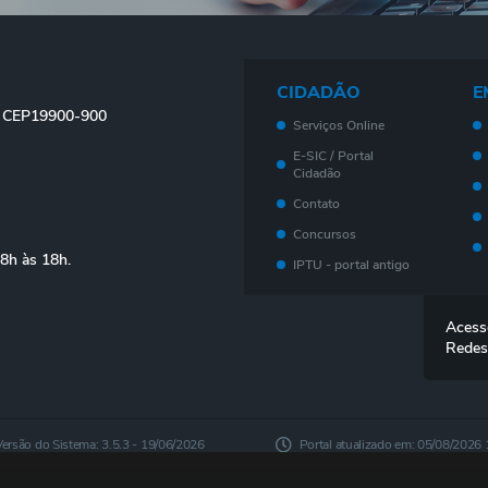
CIDADÃO
E
 - CEP19900-900
Serviços Online
E-SIC / Portal
Cidadão
Contato
Concursos
08h às 18h.
IPTU - portal antigo
Meu imóvel - Novo
Portal
Acess
Legislação
Redes
Telefones Úteis
Ouvidoria
Outros Serviços
Versão do Sistema:
3.5.3 - 19/06/2026
Portal atualizado em:
05/08/2026 