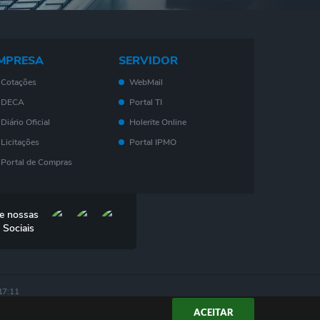
MPRESA
SERVIDOR
Cotações
WebMail
DECA
Portal TI
Diário Oficial
Holerite Online
Licitações
Portal IPMO
Portal de Compras
Serviços On-Line
Nota Fiscal
e nossas
Eletrônica - NF- e
 Sociais
IPTU
ISS
Consulta de Leis
17:11
DES-IF
ACEITAR
Lei Geral das