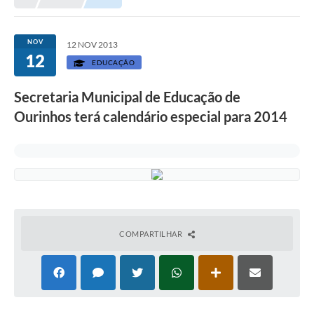
Prefeitura
Portal da Transparência
NOV
12 NOV 2013
12
Turismo
EDUCAÇÃO
Vagas de Emprego
Secretaria Municipal de Educação de
Ourinhos terá calendário especial para 2014
Secretarias
Ouvidoria
COMPARTILHAR