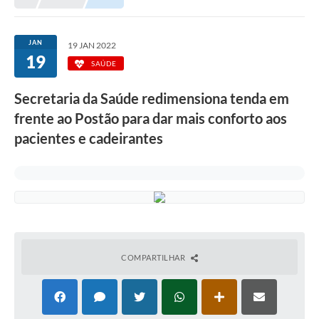
Prefeitura
Portal da Transparência
JAN
19 JAN 2022
19
Turismo
SAÚDE
Vagas de Emprego
Secretaria da Saúde redimensiona tenda em
frente ao Postão para dar mais conforto aos
Secretarias
pacientes e cadeirantes
Ouvidoria
COMPARTILHAR