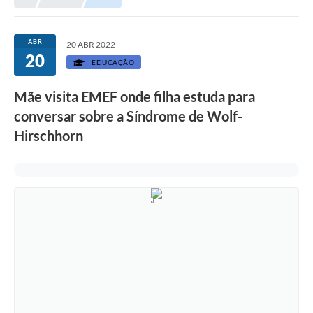
Prefeitura
Portal da Transparência
ABR
20 ABR 2022
20
Turismo
EDUCAÇÃO
Vagas de Emprego
Mãe visita EMEF onde filha estuda para
conversar sobre a Síndrome de Wolf-
Secretarias
Hirschhorn
Ouvidoria