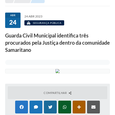
Prefeitura
Portal da Transparência
ABR
24 ABR 2023
24
Turismo
SEGURANÇA PÚBLICA
Vagas de Emprego
Guarda Civil Municipal identifica três
procurados pela Justiça dentro da comunidade
Secretarias
Samaritano
Ouvidoria
COMPARTILHAR