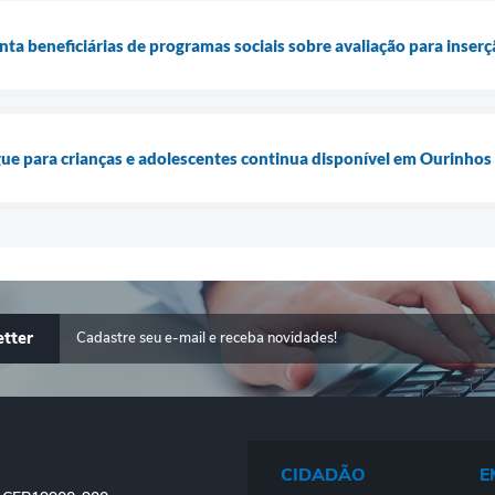
enta beneficiárias de programas sociais sobre avaliação para inse
ue para crianças e adolescentes continua disponível em Ourinhos
tter
CIDADÃO
E