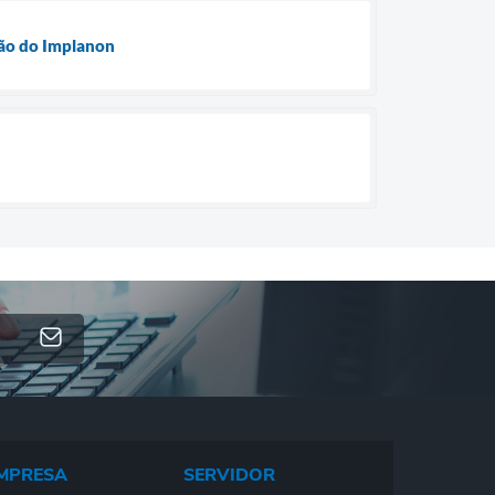
rção do Implanon
MPRESA
SERVIDOR