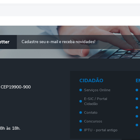
tter
CIDADÃO
E
 - CEP19900-900
Serviços Online
E-SIC / Portal
Cidadão
Contato
Concursos
08h às 18h.
IPTU - portal antigo
Meu imóvel - Novo