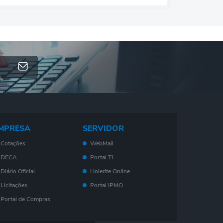
MPRESA
SERVIDOR
Cotações
WebMail
DECA
Portal TI
Diário Oficial
Holerite Online
Licitações
Portal IPMO
Portal de Compras
Serviços On-Line