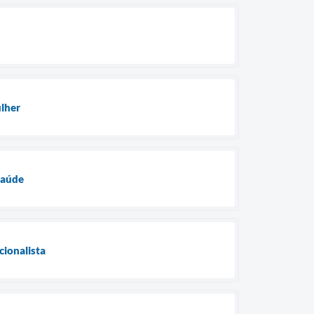
ulher
Saúde
cionalista