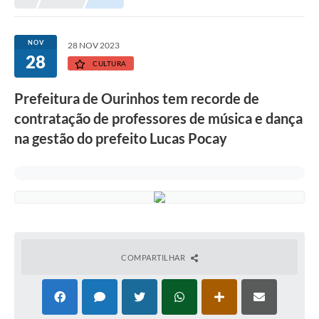
Prefeitura
Portal da Transparência
NOV
28 NOV 2023
28
Turismo
CULTURA
Vagas de Emprego
Prefeitura de Ourinhos tem recorde de
contratação de professores de música e dança
Secretarias
na gestão do prefeito Lucas Pocay
Ouvidoria
COMPARTILHAR