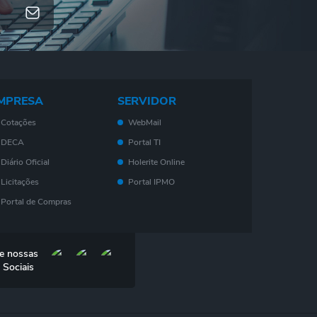
MPRESA
SERVIDOR
Cotações
WebMail
DECA
Portal TI
Diário Oficial
Holerite Online
Licitações
Portal IPMO
Portal de Compras
Serviços On-Line
Nota Fiscal
e nossas
Eletrônica - NF- e
 Sociais
IPTU
ISS
Consulta de Leis