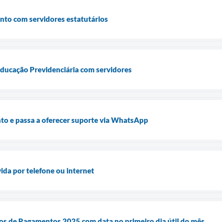
nto com servidores estatutários
Educação Previdenciária com servidores
o e passa a oferecer suporte via WhatsApp
ida por telefone ou internet
os de Pagamentos 2025 com data no primeiro dia útil do mês