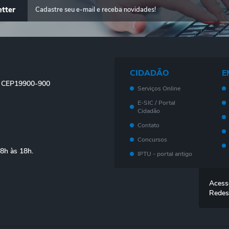
tter
CIDADÃO
E
 - CEP19900-900
Serviços Online
E-SIC / Portal
Cidadão
Contato
Concursos
08h às 18h.
IPTU - portal antigo
Meu imóvel - Novo
Portal
Acess
Legislação
Redes
Telefones Úteis
Ouvidoria