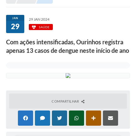
Prefeitura
Portal da Transparência
JAN
29 JAN 2024
29
Turismo
SAÚDE
Vagas de Emprego
Com ações intensificadas, Ourinhos registra
apenas 13 casos de dengue neste início de ano
Secretarias
Ouvidoria
COMPARTILHAR