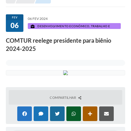
Prefeitura
Portal da Transparência
FEV
06 FEV 2024
06
Turismo
DESENVOLVIMENTO ECONÔMICO, TRABALHO E
TURISMO
Vagas de Emprego
COMTUR reelege presidente para biênio
2024-2025
Secretarias
Ouvidoria
COMPARTILHAR