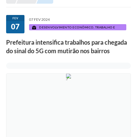
Prefeitura
Portal da Transparência
FEV
07 FEV 2024
07
Turismo
DESENVOLVIMENTO ECONÔMICO, TRABALHO E
TURISMO
Vagas de Emprego
Prefeitura intensifica trabalhos para chegada
do sinal do 5G com mutirão nos bairros
Secretarias
Ouvidoria