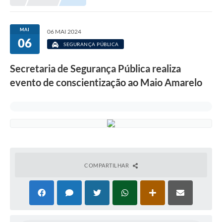
Prefeitura
Portal da Transparência
MAI
06 MAI 2024
06
Turismo
SEGURANÇA PÚBLICA
Vagas de Emprego
Secretaria de Segurança Pública realiza
evento de conscientização ao Maio Amarelo
Secretarias
Ouvidoria
COMPARTILHAR