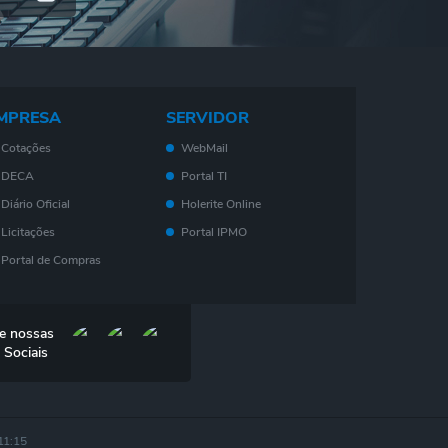
MPRESA
SERVIDOR
Cotações
WebMail
DECA
Portal TI
Diário Oficial
Holerite Online
Licitações
Portal IPMO
Portal de Compras
Serviços On-Line
Nota Fiscal
e nossas
Eletrônica - NF- e
 Sociais
IPTU
ISS
Consulta de Leis
11:15
DES-IF