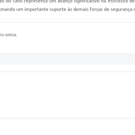
o do canil representa um avanço significativo na estrutura de
ionando um importante suporte às demais forças de segurança 
ta notícia.