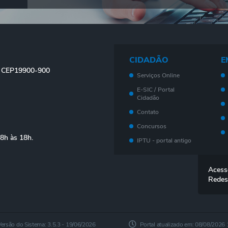
CIDADÃO
E
 - CEP19900-900
Serviços Online
E-SIC / Portal
Cidadão
Contato
Concursos
08h às 18h.
IPTU - portal antigo
Meu imóvel - Novo
Portal
Acess
Legislação
Redes
Telefones Úteis
Ouvidoria
Outros Serviços
Versão do Sistema:
3.5.3 - 19/06/2026
Portal atualizado em:
08/08/2026 