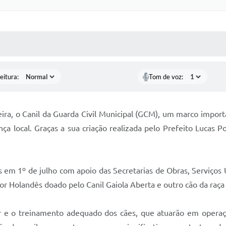
 MÍDIAS
RECEBA NOTÍCIAS
eitura:
Tom de voz:
ira, o Canil da Guarda Civil Municipal (GCM), um marco import
nça local. Graças a sua criação realizada pelo Prefeito Luca
as em 1º de julho com apoio das Secretarias de Obras, Serviço
r Holandês doado pelo Canil Gaiola Aberta e outro cão da raça
ar e o treinamento adequado dos cães, que atuarão em opera