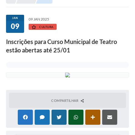
Prefeitura
Portal da Transparência
JAN
09 JAN 2025
09
Turismo
CULTURA
Vagas de Emprego
Inscrições para Curso Municipal de Teatro
estão abertas até 25/01
Secretarias
Ouvidoria
COMPARTILHAR