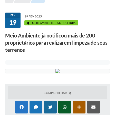
Prefeitura
Portal da Transparência
FEV
19 FEV 2025
19
Turismo
MEIO AMBIENTE E AGRICULTURA
Vagas de Emprego
Meio Ambiente já notificou mais de 200
proprietários para realizarem limpeza de seus
Secretarias
terrenos
Ouvidoria
COMPARTILHAR