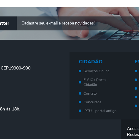
tter
CIDADÃO
E
 - CEP19900-900
Serviços Online
E-SIC / Portal
Cidadão
Contato
Concursos
08h às 18h.
IPTU - portal antigo
Meu imóvel - Novo
Portal
Acess
Legislação
Redes