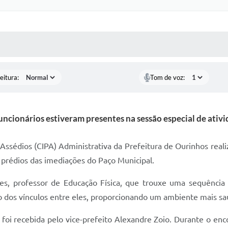
 MÍDIAS
RECEBA NOTÍCIAS
eitura:
Tom de voz:
uncionários estiveram presentes na sessão especial de ativ
ssédios (CIPA) Administrativa da Prefeitura de Ourinhos reali
s prédios das imediações do Paço Municipal.
ues, professor de Educação Física, que trouxe uma sequência
to dos vínculos entre eles, proporcionando um ambiente mais sa
 foi recebida pelo vice-prefeito Alexandre Zoio. Durante o en