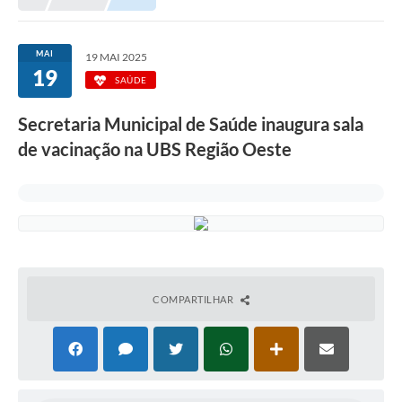
Prefeitura
Portal da Transparência
MAI
19 MAI 2025
19
Turismo
SAÚDE
Vagas de Emprego
Secretaria Municipal de Saúde inaugura sala
de vacinação na UBS Região Oeste
Secretarias
Ouvidoria
COMPARTILHAR