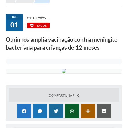
Prefeitura
Portal da Transparência
JUL
01 JUL 2025
01
Turismo
SAÚDE
Vagas de Emprego
Ourinhos amplia vacinação contra meningite
bacteriana para crianças de 12 meses
Secretarias
Ouvidoria
COMPARTILHAR