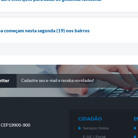
ba começam nesta segunda (19) nos bairros
tter
CIDADÃO
E
 - CEP19900-900
Serviços Online
E-SIC / Portal