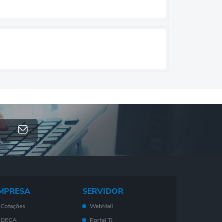
MPRESA
SERVIDOR
Cotações
WebMail
DECA
Portal TI