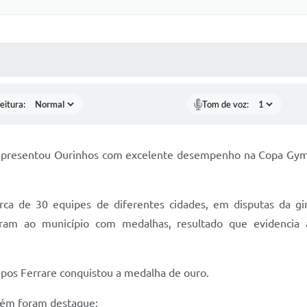
 MÍDIAS
RECEBA NOTÍCIAS
eitura:
Tom de voz:
representou Ourinhos com excelente desempenho na Copa Gymw
ca de 30 equipes de diferentes cidades, em disputas da ginás
aram ao município com medalhas, resultado que evidencia 
ampos Ferrare conquistou a medalha de ouro.
ambém foram destaque: